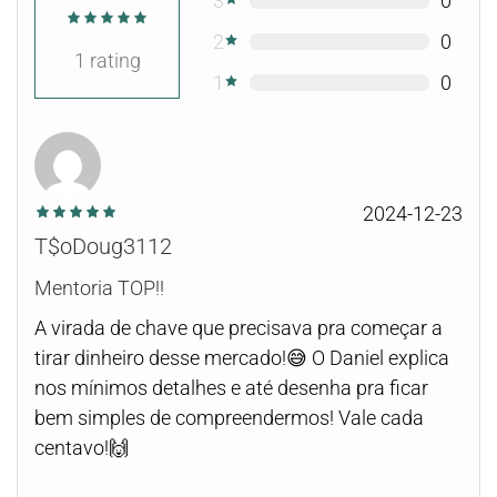
3
0
2
0
1
rating
1
0
2024-12-23
T$oDoug3112
Mentoria TOP!!
A virada de chave que precisava pra começar a
tirar dinheiro desse mercado!😅 O Daniel explica
nos mínimos detalhes e até desenha pra ficar
bem simples de compreendermos! Vale cada
centavo!🙌