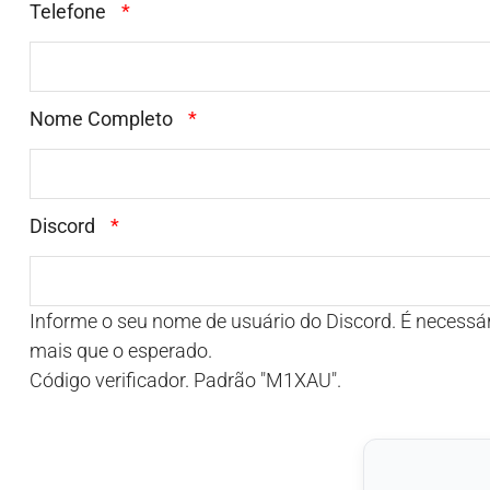
Telefone
*
Nome Completo
*
Discord
*
Informe o seu nome de usuário do Discord. É necessário para autenticar o uso das salas de sinais. Caso não informe, a sua entrada nas salas de sinais pode demorar
mais que o esperado.
Código verificador. Padrão "M1XAU".