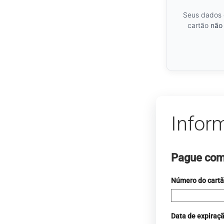
Seus dados 
cartão
não 
Infor
Pague com 
Número do cart
Data de expiraç