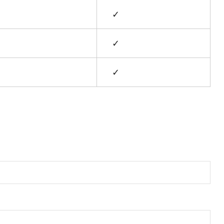
✓
✓
✓