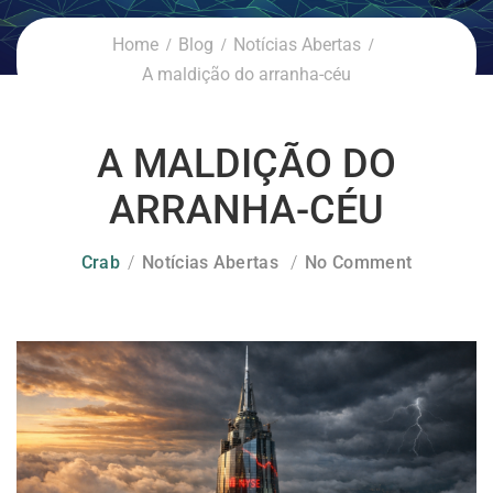
Home
Blog
Notícias Abertas
A maldição do arranha-céu
A MALDIÇÃO DO
ARRANHA-CÉU
Crab
Notícias Abertas
No Comment