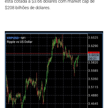
está cotada a $3.66 dólares com market cap de
$208 bilhões de dólares.