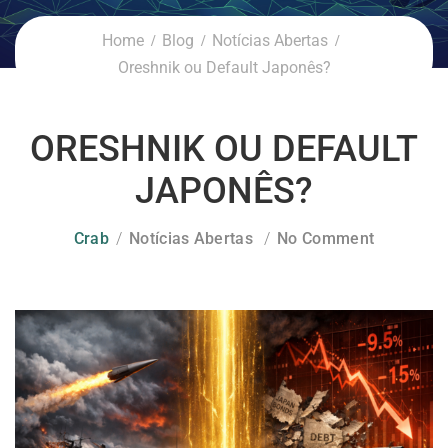
Home
Blog
Notícias Abertas
Oreshnik ou Default Japonês?
ORESHNIK OU DEFAULT
JAPONÊS?
Crab
Notícias Abertas
No Comment