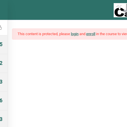
This content is protected, please
login
and
enroll
in the course to vie
5
2
3
ses, Notícias E Funda
6
Interpretações de análises e notícias do mercado financeiro
¥5,500
3