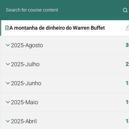
Trump morreu? A sua misteriosa e aguardada
aparição no escritório oval
A montanha de dinheiro do Warren Buffet
2025-Agosto
3
2025-Julho
2
2025-Junho
1
Análi
2025-Maio
1
2025-Abril
1