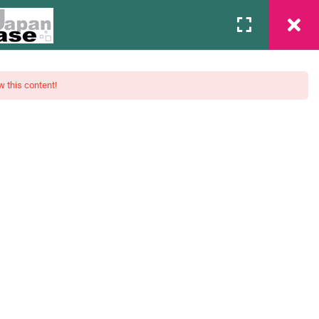
Associação
Contato
Login
w this content!
mentos