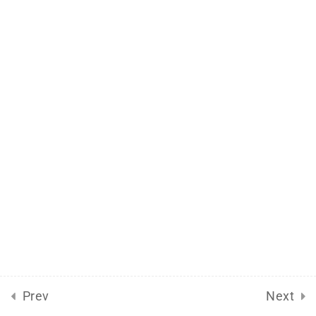
2025-Janeiro
26
2024-Dezembro
31
2024-Novembro
28
2024-Outubro
17
2024-Setembro
17
2024-Agosto
27
Prev
Next
2024-Julho
18