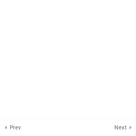
2024-Outubro
17
2024-Setembro
17
2024-Agosto
27
2024-Julho
18
2024-Junho
9
2024-Maio
15
Bitcoin Asia 2024
5
Prev
Next