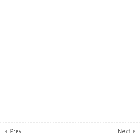
2025-Novembro
2025-Outubro
7
2025-Setembro
40
2025-Agosto
35
2025-Julho
22
2025-Junho
13
2025-Maio
16
Prev
Next