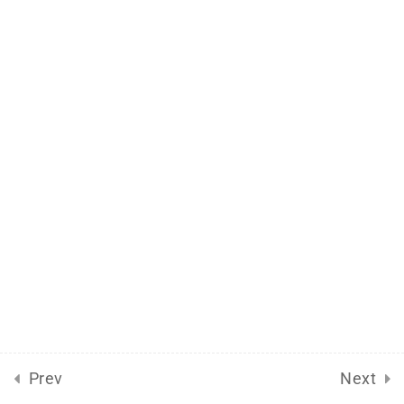
2024-Julho
18
2024-Junho
9
2024-Maio
15
Bitcoin Asia 2024
5
2024-Abril
11
2024-Março
8
2024-Fevereiro
5
Prev
Next