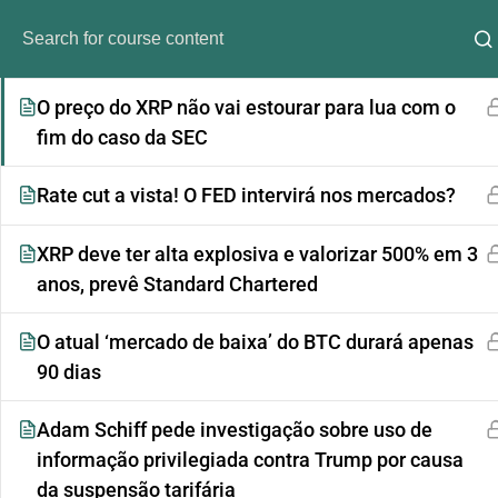
Tribunal decide contra o Google em caso
antitruste sobre tecnologia de publicidade
O preço do XRP não vai estourar para lua com o
fim do caso da SEC
Rate cut a vista! O FED intervirá nos mercados?
XRP deve ter alta explosiva e valorizar 500% em 3
anos, prevê Standard Chartered
Análi
O atual ‘mercado de baixa’ do BTC durará apenas
90 dias
Adam Schiff pede investigação sobre uso de
informação privilegiada contra Trump por causa
da suspensão tarifária