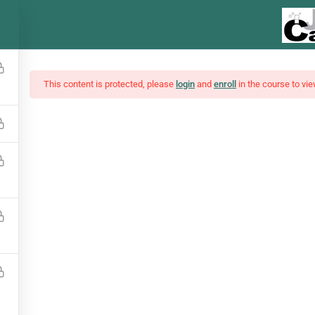
This content is protected, please
login
and
enroll
in the course to vie
ses, Notícias E Funda
Interpretações de análises e notícias do mercado financeiro
¥5,500