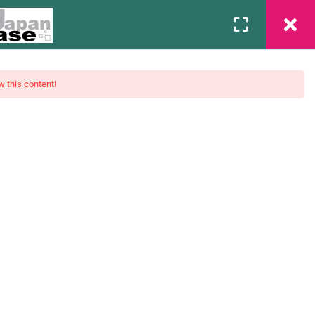
Associação
Contato
Login
w this content!
mentos