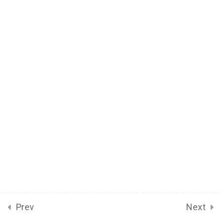
“Algo estranho em
FortKnox”, comenta Frank
Giustra na KitcoNews
2026-Janeiro
24
2025-Dezembro
16
2025-Novembro
18
2025-Outubro
7
2025-Setembro
40
Prev
Next