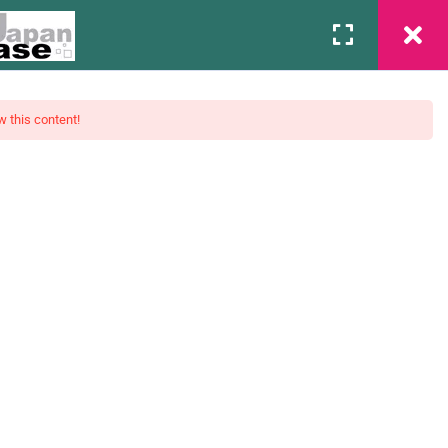
Associação
Contato
Login
w this content!
mentos