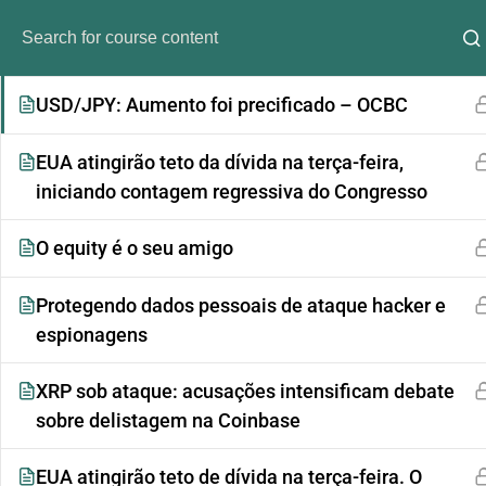
Vitalik reivindica autoridade exclusiva sobre a
liderança da Ethereum Foundation
USD/JPY: Aumento foi precificado – OCBC
EUA atingirão teto da dívida na terça-feira,
iniciando contagem regressiva do Congresso
O equity é o seu amigo
Protegendo dados pessoais de ataque hacker e
Análi
espionagens
XRP sob ataque: acusações intensificam debate
sobre delistagem na Coinbase
EUA atingirão teto de dívida na terça-feira. O