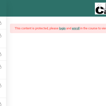
This content is protected, please
login
and
enroll
in the course to vie
ses, Notícias E Funda
Interpretações de análises e notícias do mercado financeiro
¥5,500