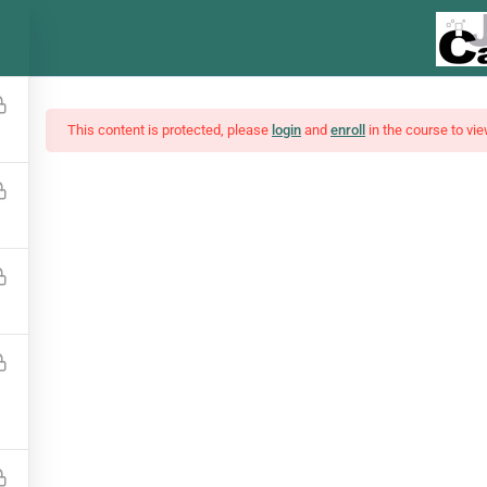
This content is protected, please
login
and
enroll
in the course to vie
ses, Notícias E Funda
Interpretações de análises e notícias do mercado financeiro
¥5,500