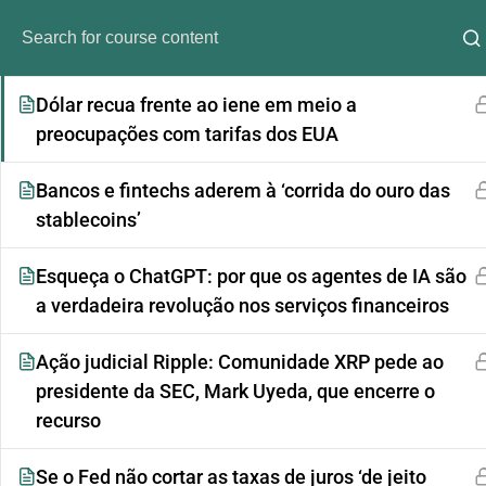
Ripple Under Water, XRP chama o 911
Dólar recua frente ao iene em meio a
preocupações com tarifas dos EUA
Bancos e fintechs aderem à ‘corrida do ouro das
stablecoins’
Esqueça o ChatGPT: por que os agentes de IA são
a verdadeira revolução nos serviços financeiros
Análi
Ação judicial Ripple: Comunidade XRP pede ao
presidente da SEC, Mark Uyeda, que encerre o
recurso
Se o Fed não cortar as taxas de juros ‘de jeito