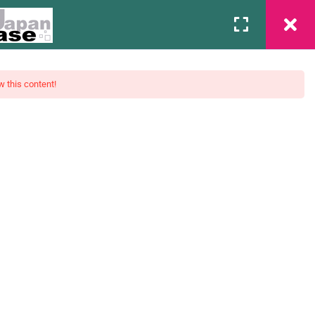
Associação
Contato
Login
w this content!
mentos