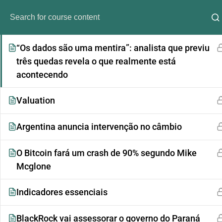
Análise do Payroll de 5 de Setembro de 2025
“Os dados são uma mentira”: analista que previu
três quedas revela o que realmente está
acontecendo
Valuation
Argentina anuncia intervenção no câmbio
Análi
O Bitcoin fará um crash de 90% segundo Mike
Mcglone
Indicadores essenciais
BlackRock vai assessorar o governo do Paraná