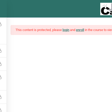
This content is protected, please
login
and
enroll
in the course to vie
ses, Notícias E Funda
Interpretações de análises e notícias do mercado financeiro
¥5,500