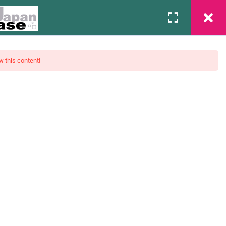
Associação
Contato
Login
w this content!
mentos