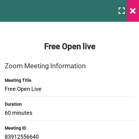
2026-Março
1
Free Open live
BlackRock Congela Saques
de Fundo de 26 bilhões
Zoom Meeting Information
2026-Fevereiro
5
Análises, Notícias E
Meeting Title
Fundamentos
Free Open Live
2026-Janeiro
24
Duration
60 minutes
2025-Dezembro
16
¥5,500
Meeting ID
83912556640
2025-Novembro
18