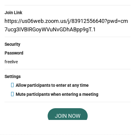
Join Link
2025-Outubro
7
https://us06web.zoom.us/j/83912556640?pwd=cm
7ucg3IVBIRGoyWVuNvGDhABpp9gT.1
2025-Setembro
40
Security
Password
2025-Agosto
35
freelive
Settings
2025-Julho
22
Allow participants to enter at any time
Mute participants when entering a meeting
2025-Junho
13
JOIN NOW
2025-Maio
16